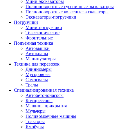
Мини-экскаваторы
Полноповоротные гусеничные экскаваторы
Полноповоротные колесные экскаваторы
Экскаваторы-погрузчики
Погрузчики
Мини-погрузчики
Телескопические
Фронтальные
Подъёмная техника
Автовышки
Автокраны
Манипуляторы
Техника для перевозок
Длинномеры
Мусоровозы
Самосвалы
Тралы
Специализированная техника
Автобетононасосы
Компрессоры
Машины прикрытия
Мульчеры
Поливомоечные машины
Тракторы
Ямобуры