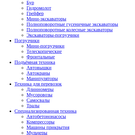
Бур
Гидромолот
Грейфер
Мини-экскаваторы
Полноповоротные гусеничные экскаваторы
Полноповоротные колесные экскаваторы
Экскаваторы-погрузчики
Погрузчики
Мини-погрузчики
Телескопические
Фронтальные
Подъёмная техника
Автовышки
Автокраны
Манипуляторы
Техника для перевозок
Длинномеры
Мусоровозы
Самосвалы
Тралы
Специализированная техника
Автобетононасосы
Компрессоры
Машины прикрытия
Мульчеры