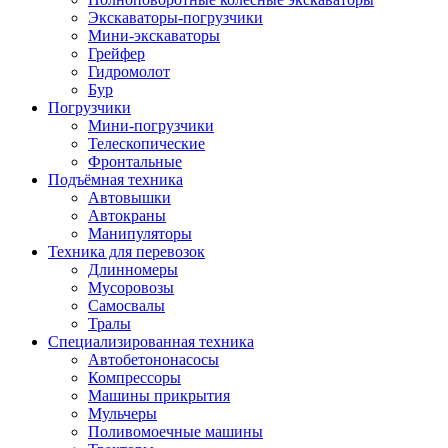
Экскаваторы-погрузчики
Мини-экскаваторы
Грейфер
Гидромолот
Бур
Погрузчики
Мини-погрузчики
Телескопические
Фронтальные
Подъёмная техника
Автовышки
Автокраны
Манипуляторы
Техника для перевозок
Длинномеры
Мусоровозы
Самосвалы
Тралы
Специализированная техника
Автобетононасосы
Компрессоры
Машины прикрытия
Мульчеры
Поливомоечные машины