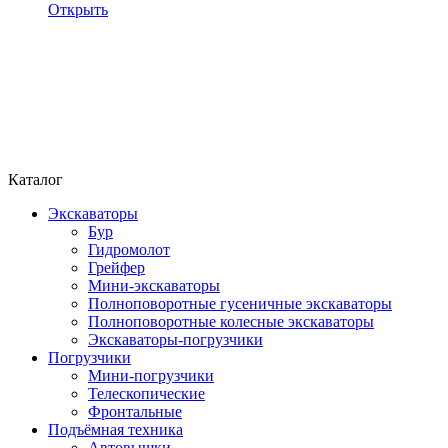
Открыть
Каталог
Экскаваторы
Бур
Гидромолот
Грейфер
Мини-экскаваторы
Полноповоротные гусеничные экскаваторы
Полноповоротные колесные экскаваторы
Экскаваторы-погрузчики
Погрузчики
Мини-погрузчики
Телескопические
Фронтальные
Подъёмная техника
Автовышки