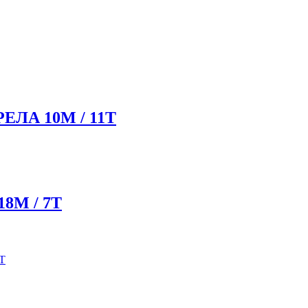
ЛА 10М / 11Т
8М / 7Т