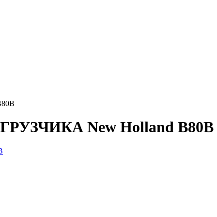
B80B
РУЗЧИКА New Holland B80B