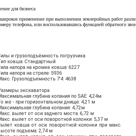
ение для бизнеса
 широкое применение при выполнении землеройных работ разли
омеру телефона, или воспользовавшись функцией обратного звон
Силы и грузоподъёмность погрузчика
Тип ковша: Стандартный
Сила напора на кромке ковша: 6227
ила напора на стреле: 5936
Макс. Грузоподъемность 7'4: 4638
Размеры экскаватора
Максимальная глубина копания по SAE: 4,24м
То же - при горизонтальном днище: 4,21 м
Максимальная глубина копания: 4,72м
акс. вылет от оси заднего моста: 6,72 м
Макс. вылет от оси поворотной колонки: 5,37 м
Вылет ковша от оси поворотной колонки при макс.
высоте подъема: 2,74 м