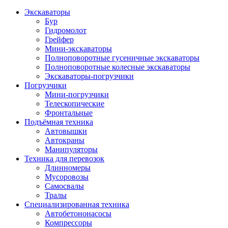
Экскаваторы
Бур
Гидромолот
Грейфер
Мини-экскаваторы
Полноповоротные гусеничные экскаваторы
Полноповоротные колесные экскаваторы
Экскаваторы-погрузчики
Погрузчики
Мини-погрузчики
Телескопические
Фронтальные
Подъёмная техника
Автовышки
Автокраны
Манипуляторы
Техника для перевозок
Длинномеры
Мусоровозы
Самосвалы
Тралы
Специализированная техника
Автобетононасосы
Компрессоры