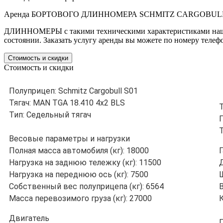
Аренда БОРТОВОГО ДЛИННОМЕРА SCHMITZ CARGOBULL S01
ДЛИННОМЕРЫ с такими техническими характеристиками нашли
состоянии. Заказать услугу аренды вы можете по номеру телеф
Стоимость и скидки
Стоимость и скидки
Полуприцеп: Schmitz Cargobull S01
Тягач: MAN TGA 18.410 4x2 BLS
Тип: Седельный тягач
Весовые параметры и нагрузки
Полная масса автомобиля (кг): 18000
Нагрузка на заднюю тележку (кг): 11500
Д
Нагрузка на переднюю ось (кг): 7500
Ш
Собственный вес полуприцепа (кг): 6564
В
Масса перевозимого груза (кг): 27000
К
Двигатель