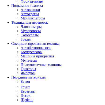
Фронтальные
Подъёмная техника
Автовышки
Автокраны
Манипуляторы
Техника для перевозок
Длинномеры
Мусоровозы
Самосвалы
Тралы
Специализированная техника
Автобетононасосы
Компрессоры
Машины прикрытия
Мульчеры
Поливомоечные машины
Тракторы
Ямобуры
Нерудные материалы
Бетон
Грунт
Керамзит
Песок
Щебень