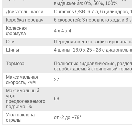
выдвижения: 0%, 50%, 100%.
Двигатель шасси
Cummins QSB, 6,7 л, 6 цилиндров, 1
Коробка передач
6 скоростей: 3 переднего хода и 3 
Колесная
4 х 4 х 4
формула
Оси
Передняя жестко зафиксирована н
Шины
4 шины, 16,0 х 25 - 28 с диагонал
Тормоза
Полностью гидравлические, раздел
освобождаемый стояночный тормоз
Максимальная
27
скорость, км/ч
Максимальный
угол
68
преодолеваемого
подъема, %
Угол наклона
от -2 до +79°
стрелы