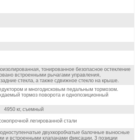
укоизолированная, тонированное безопасное остекление
довано встроенными рычагами управления,
задние стекла, а также сдвижное стекло на крыше.
едуктором и многодисковым педальным тормозом.
ждаемый тормоз поворота и однопозиционный
4950 кг, съемный
сокопрочной легированной стали
е одноступенчатые двухкоробчатые балочные выносные
и и встроенными клапанами фиксации. 3 позиции