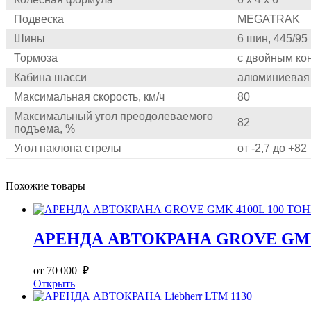
Подвеска
MEGATRAK
Шины
6 шин, 445/95
Тормоза
с двойным ко
Кабина шасси
алюминиевая
Максимальная скорость, км/ч
80
Максимальный угол преодолеваемого
82
подъема, %
Угол наклона стрелы
от -2,7 до +82
Похожие товары
АРЕНДА АВТОКРАНА GROVE GMK
от 70 000 ₽
Открыть