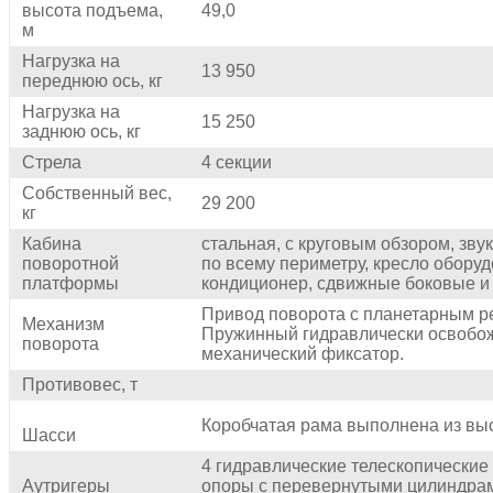
высота подъема,
49,0
м
Нагрузка на
13 950
переднюю ось, кг
Нагрузка на
15 250
заднюю ось, кг
Стрела
4 секции
Собственный вес,
29 200
кг
Кабина
стальная, с круговым обзором, зв
поворотной
по всему периметру, кресло обору
платформы
кондиционер, сдвижные боковые и 
Привод поворота с планетарным р
Механизм
Пружинный гидравлически освобо
поворота
механический фиксатор.
Противовес, т
Коробчатая рама выполнена из вы
Шасси
4 гидравлические телескопически
Аутригеры
опоры с перевернутыми цилиндрам