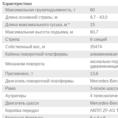
Характеристики
Максимальная грузоподъемность, т
60
Длина основной стрелы, м
9,7 - 43,0
Длина максимального гуська, м *
15
Максимальная высота подъема, м
60,7
Стрела
6 секций
Собственный вес, кг
35474
Кабина поворотной платформы
алюминиевая 
аксиально-по
Механизм поворота
удерживающи
Противовес, т
13,6
Двигатель поворотной платформы
Mercedes-Benz
Рама
3-осное шасс
Аутригеры
4 телескопич
Двигатель шасси
Mercedes-Benz 
Коробка передач
АКПП ZF-AS T
Колесная формула
6 х 4 х 6