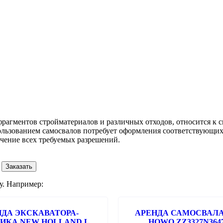
агментов стройматериалов и различных отходов, относится к сп
пользованием самосвалов потребует оформления соответствующих
учение всех требуемых разрешений.
Заказать
у. Например:
НДА ЭКСКАВАТОРА-
АРЕНДА САМОСВАЛА
ИКА NEW HOLLAND LB
HOWO ZZ3327N364