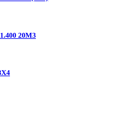
.400 20М3
8Х4