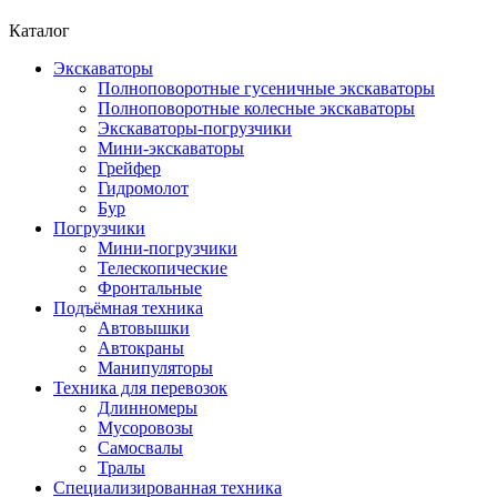
Каталог
Экскаваторы
Полноповоротные гусеничные экскаваторы
Полноповоротные колесные экскаваторы
Экскаваторы-погрузчики
Мини-экскаваторы
Грейфер
Гидромолот
Бур
Погрузчики
Мини-погрузчики
Телескопические
Фронтальные
Подъёмная техника
Автовышки
Автокраны
Манипуляторы
Техника для перевозок
Длинномеры
Мусоровозы
Самосвалы
Тралы
Специализированная техника