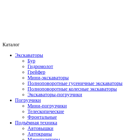
Каталог
Экскаваторы
Бур
Гидромолот
Грейфер
Мини-экскаваторы
Полноповоротные гусеничные экскаваторы
Полноповоротные колесные экскаваторы
Экскаваторы-погрузчики
Погрузчики
Мини-погрузчики
Телескопические
Фронтальные
Подъёмная техника
Автовышки
Автокраны
Манипуляторы