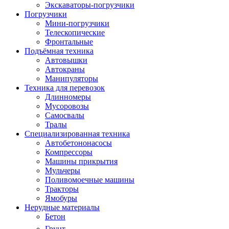
Экскаваторы-погрузчики
Погрузчики
Мини-погрузчики
Телескопические
Фронтальные
Подъёмная техника
Автовышки
Автокраны
Манипуляторы
Техника для перевозок
Длинномеры
Мусоровозы
Самосвалы
Тралы
Специализированная техника
Автобетононасосы
Компрессоры
Машины прикрытия
Мульчеры
Поливомоечные машины
Тракторы
Ямобуры
Нерудные материалы
Бетон
Грунт